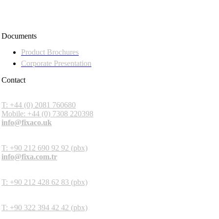
Documents
Product Brochures
Corporate Presentation
Contact
Fixa Construction Chemicals UK
T: +44 (0) 2081 760680
Mobile: +44 (0) 7308 220398
info@fixaco.uk
Headquarters
T: +90 212 690 92 92 (pbx)
info@fixa.com.tr
İstanbul Factory
T: +90 212 428 62 83 (pbx)
Adana Factory
T: +90 322 394 42 42 (pbx)