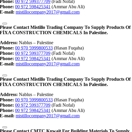
Phone:
00 972 599377709
(Fadi Nofal)
Phone:
00 972 598425341
(Ammar Abu Ali)
E-mail:
mistillocompany2017@gmail.com
Please Contact Mistillo Trading Company To Supply Products Of
FİXA CONSTRUCTION CHEMICALS In Palestine.
Address:
Nablus – Palestine
Phone:
00 970 5999800533
(Hasan Fuqaha)
Phone:
00 972 599377709
(Fadi Nofal)
Phone:
00 972 598425341
(Ammar Abu Ali)
E-mail:
mistillocompany2017@gmail.com
Please Contact Mistillo Trading Company To Supply Products Of
FİXA CONSTRUCTION CHEMICALS In Palestine.
Address:
Nablus – Palestine
Phone:
00 970 5999800533
(Hasan Fuqaha)
Phone:
00 972 599377709
(Fadi Nofal)
Phone:
00 972 598425341
(Ammar Abu Ali)
E-mail:
mistillocompany2017@gmail.com
Please Contact CMTC Kuwait For Building Materials To Supply