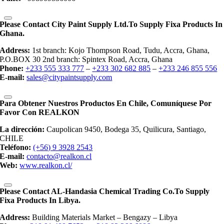
Please Contact City Paint Supply Ltd.to Supply Fixa Products In
Ghana.
Address:
1st branch: Kojo Thompson Road, Tudu, Accra, Ghana,
P.O.BOX 30 2nd branch: Spintex Road, Accra, Ghana
Phone:
+233 555 333 777
–
+233 302 682 885
–
+233 246 855 556
E-mail:
sales@citypaintsupply.com
Para Obtener Nuestros Productos En Chile, Comuníquese Por
Favor Con REALKON
La dirección:
Caupolican 9450, Bodega 35, Quilicura, Santiago,
CHILE
Teléfono:
(+56) 9 3928 2543
E-mail:
contacto@realkon.cl
Web:
www.realkon.cl/
Please Contact AL-Handasia Chemical Trading Co.to Supply
Fixa Products In Libya.
Address:
Building Materials Market – Bengazy – Libya