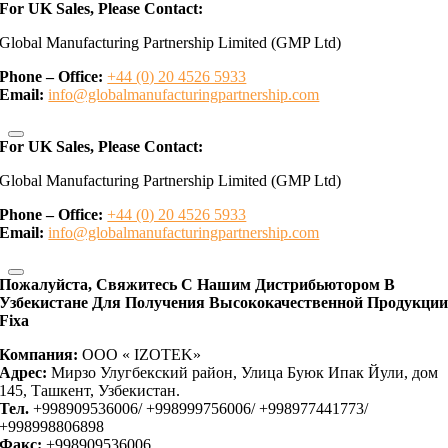
For UK Sales, Please Contact:
Global Manufacturing Partnership Limited (GMP Ltd)
Phone – Office:
+44 (0) 20 4526 5933
Email:
info@globalmanufacturingpartnership.com
For UK Sales, Please Contact:
Global Manufacturing Partnership Limited (GMP Ltd)
Phone – Office:
+44 (0) 20 4526 5933
Email:
info@globalmanufacturingpartnership.com
Пожалуйста, Свяжитесь С Нашим Дистрибьютором В
Узбекистане Для Получения Высококачественной Продукци
Fixa
Компания:
OOO « IZOTEK»
Адрес:
Мирзо Улугбекский район, Улица Буюк Ипак Йули, дом
145, Ташкент, Узбекистан.
Тел.
+998909536006/ +998999756006/ +998977441773/
+998998806898
Факс:
+998909536006