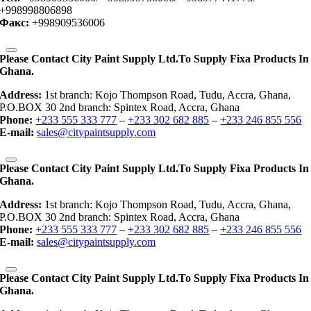
+998998806898
Факс:
+998909536006
Please Contact City Paint Supply Ltd.to Supply Fixa Products In
Ghana.
Address:
1st branch: Kojo Thompson Road, Tudu, Accra, Ghana,
P.O.BOX 30 2nd branch: Spintex Road, Accra, Ghana
Phone:
+233 555 333 777
–
+233 302 682 885
–
+233 246 855 556
E-mail:
sales@citypaintsupply.com
Please Contact City Paint Supply Ltd.to Supply Fixa Products In
Ghana.
Address:
1st branch: Kojo Thompson Road, Tudu, Accra, Ghana,
P.O.BOX 30 2nd branch: Spintex Road, Accra, Ghana
Phone:
+233 555 333 777
–
+233 302 682 885
–
+233 246 855 556
E-mail:
sales@citypaintsupply.com
Please Contact City Paint Supply Ltd.to Supply Fixa Products In
Ghana.