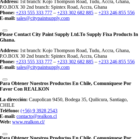
Address:
1st branch: Kojo Thompson Road, Tudu, Accra, Ghana,
P.O.BOX 30 2nd branch: Spintex Road, Accra, Ghana
Phone:
+233 555 333 777
–
+233 302 682 885
–
+233 246 855 556
E-mail:
sales@citypaintsupply.com
Please Contact City Paint Supply Ltd.to Supply Fixa Products In
Ghana.
Address:
1st branch: Kojo Thompson Road, Tudu, Accra, Ghana,
P.O.BOX 30 2nd branch: Spintex Road, Accra, Ghana
Phone:
+233 555 333 777
–
+233 302 682 885
–
+233 246 855 556
E-mail:
sales@citypaintsupply.com
Para Obtener Nuestros Productos En Chile, Comuníquese Por
Favor Con REALKON
La dirección:
Caupolican 9450, Bodega 35, Quilicura, Santiago,
CHILE
Teléfono:
(+56) 9 3928 2543
E-mail:
contacto@realkon.cl
Web:
www.realkon.cl/
Para Obtener Nuestros Productos En Chile, Comuníquese Por