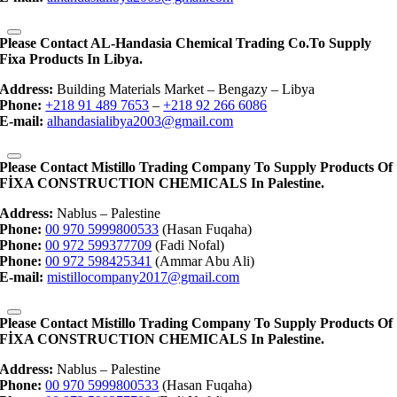
Please Contact AL-Handasia Chemical Trading Co.to Supply
Fixa Products In Libya.
Address:
Building Materials Market – Bengazy – Libya
Phone:
+218 91 489 7653
–
+218 92 266 6086
E-mail:
alhandasialibya2003@gmail.com
Please Contact Mistillo Trading Company To Supply Products Of
FİXA CONSTRUCTION CHEMICALS In Palestine.
Address:
Nablus – Palestine
Phone:
00 970 5999800533
(Hasan Fuqaha)
Phone:
00 972 599377709
(Fadi Nofal)
Phone:
00 972 598425341
(Ammar Abu Ali)
E-mail:
mistillocompany2017@gmail.com
Please Contact Mistillo Trading Company To Supply Products Of
FİXA CONSTRUCTION CHEMICALS In Palestine.
Address:
Nablus – Palestine
Phone:
00 970 5999800533
(Hasan Fuqaha)