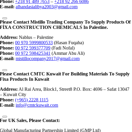
Phone:
+218 91 489 7653
–
+218 92 266 6086
E-mail:
alhandasialibya2003@gmail.com
Please Contact Mistillo Trading Company To Supply Products Of
FİXA CONSTRUCTION CHEMICALS In Palestine.
Address:
Nablus – Palestine
Phone:
00 970 5999800533
(Hasan Fuqaha)
Phone:
00 972 599377709
(Fadi Nofal)
Phone:
00 972 598425341
(Ammar Abu Ali)
E-mail:
mistillocompany2017@gmail.com
Please Contact CMTC Kuwait For Building Materials To Supply
Fixa Products In Kuwait
Address:
Al Rai Area, Block1, Street8 P.O. Box: 4696 – Safat 13047
– Kuwait City
Phone:
(+965) 2228 1115
E-mail:
info@cmtckuwait.com
For UK Sales, Please Contact:
Global Manufacturing Partnership Limited (GMP Ltd)