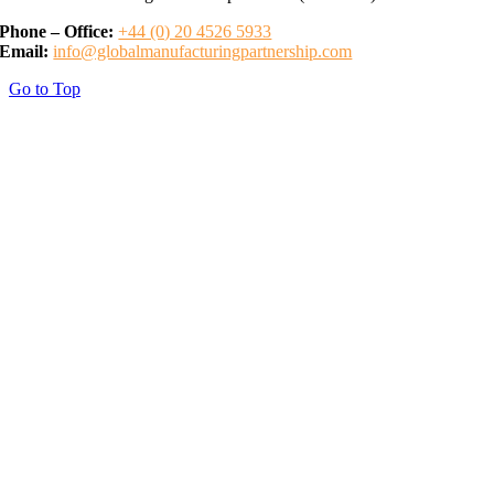
Phone – Office:
+44 (0) 20 4526 5933
Email:
info@globalmanufacturingpartnership.com
Go to Top