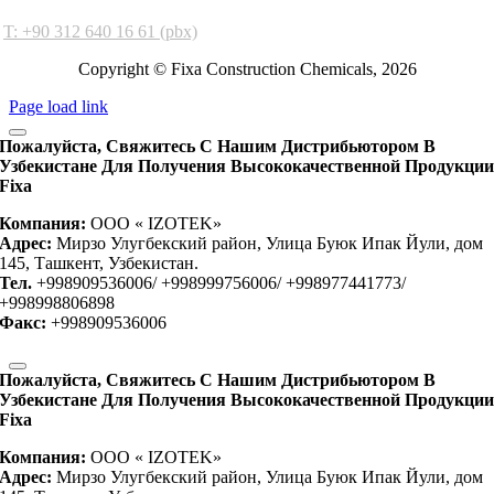
Ankara Factory
T: +90 312 640 16 61 (pbx)
Copyright © Fixa Construction Chemicals, 2026
Page load link
Пожалуйста, Свяжитесь С Нашим Дистрибьютором В
Узбекистане Для Получения Высококачественной Продукци
Fixa
Компания:
OOO « IZOTEK»
Адрес:
Мирзо Улугбекский район, Улица Буюк Ипак Йули, дом
145, Ташкент, Узбекистан.
Тел.
+998909536006/ +998999756006/ +998977441773/
+998998806898
Факс:
+998909536006
Пожалуйста, Свяжитесь С Нашим Дистрибьютором В
Узбекистане Для Получения Высококачественной Продукци
Fixa
Компания:
OOO « IZOTEK»
Адрес:
Мирзо Улугбекский район, Улица Буюк Ипак Йули, дом