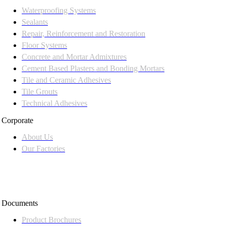
Waterproofing Systems
Sealants
Repair, Reinforcement and Restoration
Floor Systems
Concrete and Mortar Admixtures
Cement Based Plasters and Bonding Mortars
Tile and Ceramic Adhesives
Tile Grouts
Technical Adhesives
Corporate
About Us
Our Factories
Documents
Product Brochures