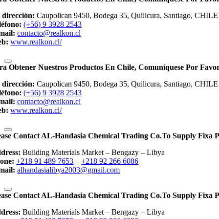
 dirección:
Caupolican 9450, Bodega 35, Quilicura, Santiago, CHILE
léfono:
(+56) 9 3928 2543
mail:
contacto@realkon.cl
b:
www.realkon.cl/
ra Obtener Nuestros Productos En Chile, Comuníquese Por F
 dirección:
Caupolican 9450, Bodega 35, Quilicura, Santiago, CHILE
léfono:
(+56) 9 3928 2543
mail:
contacto@realkon.cl
b:
www.realkon.cl/
ease Contact AL-Handasia Chemical Trading Co.to Supply Fixa P
dress:
Building Materials Market – Bengazy – Libya
one:
+218 91 489 7653
–
+218 92 266 6086
mail:
alhandasialibya2003@gmail.com
ease Contact AL-Handasia Chemical Trading Co.to Supply Fixa P
dress:
Building Materials Market – Bengazy – Libya