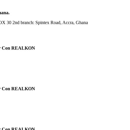
hana.
OX 30 2nd branch: Spintex Road, Accra, Ghana
avor Con REALKON
avor Con REALKON
avor Con REALKON