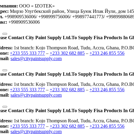
мпания:
OOO « IZOTEK»
рес:
Мирзо Улугбекский район, Улица Буюк Ипак Йули, дом 145,
л.
+998909536006/ +998999756006/ +998977441773/ +9989988068
кс:
+998909536006
ease Contact City Paint Supply Ltd.to Supply Fixa Products In G
dress:
1st branch: Kojo Thompson Road, Tudu, Accra, Ghana, P.O.B
one:
+233 555 333 777
–
+233 302 682 885
–
+233 246 855 556
mail:
sales@citypaintsupply.com
ease Contact City Paint Supply Ltd.to Supply Fixa Products In G
dress:
1st branch: Kojo Thompson Road, Tudu, Accra, Ghana, P.O.B
one:
+233 555 333 777
–
+233 302 682 885
–
+233 246 855 556
mail:
sales@citypaintsupply.com
ease Contact City Paint Supply Ltd.to Supply Fixa Products In G
dress:
1st branch: Kojo Thompson Road, Tudu, Accra, Ghana, P.O.B
one:
+233 555 333 777
–
+233 302 682 885
–
+233 246 855 556
mail:
sales@citypaintsupply.com