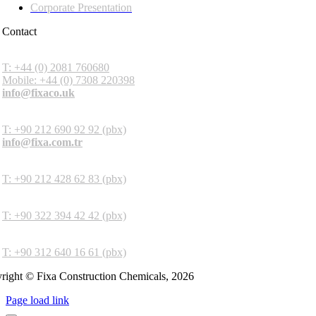
Corporate Presentation
Contact
Fixa Construction Chemicals UK
T: +44 (0) 2081 760680
Mobile: +44 (0) 7308 220398
info@fixaco.uk
Headquarters
T: +90 212 690 92 92 (pbx)
info@fixa.com.tr
İstanbul Factory
T: +90 212 428 62 83 (pbx)
Adana Factory
T: +90 322 394 42 42 (pbx)
Ankara Factory
T: +90 312 640 16 61 (pbx)
right © Fixa Construction Chemicals, 2026
Page load link