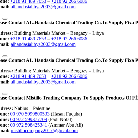
one:
+218 91 489 7653
–
+218 92 266 6086
mail:
alhandasialibya2003@gmail.com
ease Contact AL-Handasia Chemical Trading Co.to Supply Fixa P
dress:
Building Materials Market – Bengazy – Libya
one:
+218 91 489 7653
–
+218 92 266 6086
mail:
alhandasialibya2003@gmail.com
ease Contact AL-Handasia Chemical Trading Co.to Supply Fixa P
dress:
Building Materials Market – Bengazy – Libya
one:
+218 91 489 7653
–
+218 92 266 6086
mail:
alhandasialibya2003@gmail.com
ease Contact Mistillo Trading Company To Supply Products
dress:
Nablus – Palestine
one:
00 970 5999800533
(Hasan Fuqaha)
one:
00 972 599377709
(Fadi Nofal)
one:
00 972 598425341
(Ammar Abu Ali)
mail:
mistillocompany2017@gmail.com