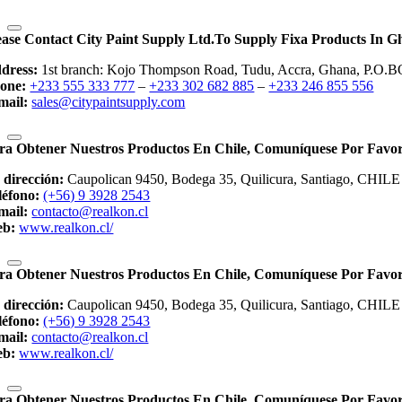
ease Contact City Paint Supply Ltd.to Supply Fixa Products In G
dress:
1st branch: Kojo Thompson Road, Tudu, Accra, Ghana, P.O.B
one:
+233 555 333 777
–
+233 302 682 885
–
+233 246 855 556
mail:
sales@citypaintsupply.com
ra Obtener Nuestros Productos En Chile, Comuníquese Por F
 dirección:
Caupolican 9450, Bodega 35, Quilicura, Santiago, CHILE
léfono:
(+56) 9 3928 2543
mail:
contacto@realkon.cl
b:
www.realkon.cl/
ra Obtener Nuestros Productos En Chile, Comuníquese Por F
 dirección:
Caupolican 9450, Bodega 35, Quilicura, Santiago, CHILE
léfono:
(+56) 9 3928 2543
mail:
contacto@realkon.cl
b:
www.realkon.cl/
ra Obtener Nuestros Productos En Chile, Comuníquese Por F