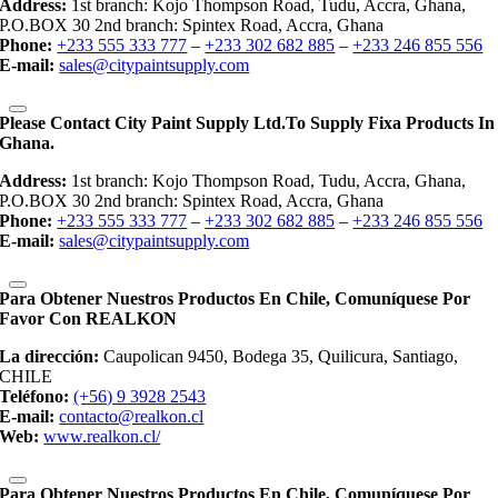
Address:
1st branch: Kojo Thompson Road, Tudu, Accra, Ghana,
P.O.BOX 30 2nd branch: Spintex Road, Accra, Ghana
Phone:
+233 555 333 777
–
+233 302 682 885
–
+233 246 855 556
E-mail:
sales@citypaintsupply.com
Please Contact City Paint Supply Ltd.to Supply Fixa Products In
Ghana.
Address:
1st branch: Kojo Thompson Road, Tudu, Accra, Ghana,
P.O.BOX 30 2nd branch: Spintex Road, Accra, Ghana
Phone:
+233 555 333 777
–
+233 302 682 885
–
+233 246 855 556
E-mail:
sales@citypaintsupply.com
Para Obtener Nuestros Productos En Chile, Comuníquese Por
Favor Con REALKON
La dirección:
Caupolican 9450, Bodega 35, Quilicura, Santiago,
CHILE
Teléfono:
(+56) 9 3928 2543
E-mail:
contacto@realkon.cl
Web:
www.realkon.cl/
Para Obtener Nuestros Productos En Chile, Comuníquese Por