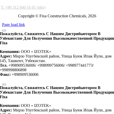
Ankara Factory
T: +90 312 640 16 61 (pbx)
Copyright © Fixa Construction Chemicals, 2026
Page load link
Пожалуйста, Свяжитесь С Нашим Дистрибьютором В
Узбекистане Для Получения Высококачественной Продукци
Fixa
Компания:
OOO « IZOTEK»
Адрес:
Мирзо Улугбекский район, Улица Буюк Ипак Йули, дом
145, Ташкент, Узбекистан.
Тел.
+998909536006/ +998999756006/ +998977441773/
+998998806898
Факс:
+998909536006
Пожалуйста, Свяжитесь С Нашим Дистрибьютором В
Узбекистане Для Получения Высококачественной Продукци
Fixa
Компания:
OOO « IZOTEK»
Адрес:
Мирзо Улугбекский район, Улица Буюк Ипак Йули, дом