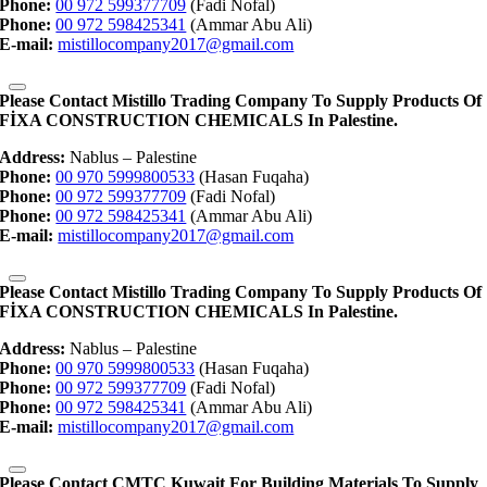
Phone:
00 972 599377709
(Fadi Nofal)
Phone:
00 972 598425341
(Ammar Abu Ali)
E-mail:
mistillocompany2017@gmail.com
Please Contact Mistillo Trading Company To Supply Products Of
FİXA CONSTRUCTION CHEMICALS In Palestine.
Address:
Nablus – Palestine
Phone:
00 970 5999800533
(Hasan Fuqaha)
Phone:
00 972 599377709
(Fadi Nofal)
Phone:
00 972 598425341
(Ammar Abu Ali)
E-mail:
mistillocompany2017@gmail.com
Please Contact Mistillo Trading Company To Supply Products Of
FİXA CONSTRUCTION CHEMICALS In Palestine.
Address:
Nablus – Palestine
Phone:
00 970 5999800533
(Hasan Fuqaha)
Phone:
00 972 599377709
(Fadi Nofal)
Phone:
00 972 598425341
(Ammar Abu Ali)
E-mail:
mistillocompany2017@gmail.com
Please Contact CMTC Kuwait For Building Materials To Supply