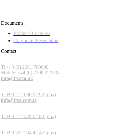
Documents
Product Brochures
Corporate Presentation
Contact
Fixa Construction Chemicals UK
T: +44 (0) 2081 760680
Mobile: +44 (0) 7308 220398
info@fixaco.uk
Headquarters
T: +90 212 690 92 92 (pbx)
info@fixa.com.tr
İstanbul Factory
T: +90 212 428 62 83 (pbx)
Adana Factory
T: +90 322 394 42 42 (pbx)