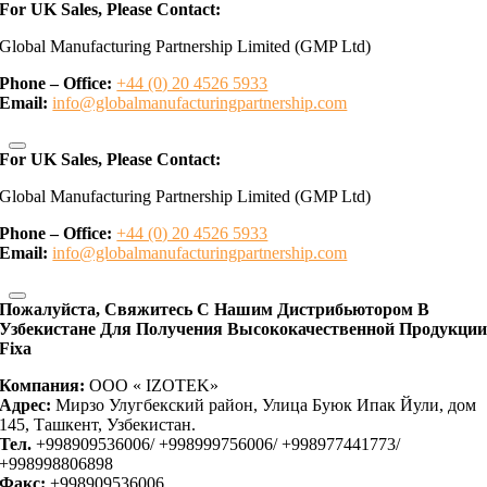
For UK Sales, Please Contact:
Global Manufacturing Partnership Limited (GMP Ltd)
Phone – Office:
+44 (0) 20 4526 5933
Email:
info@globalmanufacturingpartnership.com
For UK Sales, Please Contact:
Global Manufacturing Partnership Limited (GMP Ltd)
Phone – Office:
+44 (0) 20 4526 5933
Email:
info@globalmanufacturingpartnership.com
Пожалуйста, Свяжитесь С Нашим Дистрибьютором В
Узбекистане Для Получения Высококачественной Продукци
Fixa
Компания:
OOO « IZOTEK»
Адрес:
Мирзо Улугбекский район, Улица Буюк Ипак Йули, дом
145, Ташкент, Узбекистан.
Тел.
+998909536006/ +998999756006/ +998977441773/
+998998806898
Факс:
+998909536006