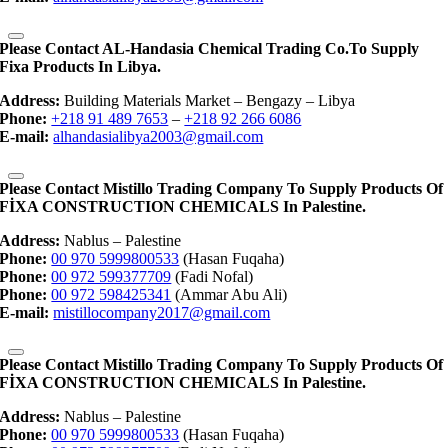
Please Contact AL-Handasia Chemical Trading Co.to Supply
Fixa Products In Libya.
Address:
Building Materials Market – Bengazy – Libya
Phone:
+218 91 489 7653
–
+218 92 266 6086
E-mail:
alhandasialibya2003@gmail.com
Please Contact Mistillo Trading Company To Supply Products Of
FİXA CONSTRUCTION CHEMICALS In Palestine.
Address:
Nablus – Palestine
Phone:
00 970 5999800533
(Hasan Fuqaha)
Phone:
00 972 599377709
(Fadi Nofal)
Phone:
00 972 598425341
(Ammar Abu Ali)
E-mail:
mistillocompany2017@gmail.com
Please Contact Mistillo Trading Company To Supply Products Of
FİXA CONSTRUCTION CHEMICALS In Palestine.
Address:
Nablus – Palestine
Phone:
00 970 5999800533
(Hasan Fuqaha)