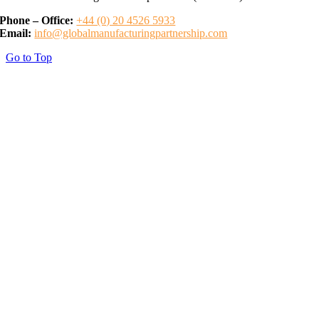
Phone – Office:
+44 (0) 20 4526 5933
Email:
info@globalmanufacturingpartnership.com
Go to Top