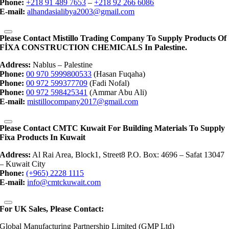
Phone:
+218 91 489 7653
–
+218 92 266 6086
E-mail:
alhandasialibya2003@gmail.com
Please Contact Mistillo Trading Company To Supply Products Of
FİXA CONSTRUCTION CHEMICALS In Palestine.
Address:
Nablus – Palestine
Phone:
00 970 5999800533
(Hasan Fuqaha)
Phone:
00 972 599377709
(Fadi Nofal)
Phone:
00 972 598425341
(Ammar Abu Ali)
E-mail:
mistillocompany2017@gmail.com
Please Contact CMTC Kuwait For Building Materials To Supply
Fixa Products In Kuwait
Address:
Al Rai Area, Block1, Street8 P.O. Box: 4696 – Safat 13047
– Kuwait City
Phone:
(+965) 2228 1115
E-mail:
info@cmtckuwait.com
For UK Sales, Please Contact:
Global Manufacturing Partnership Limited (GMP Ltd)