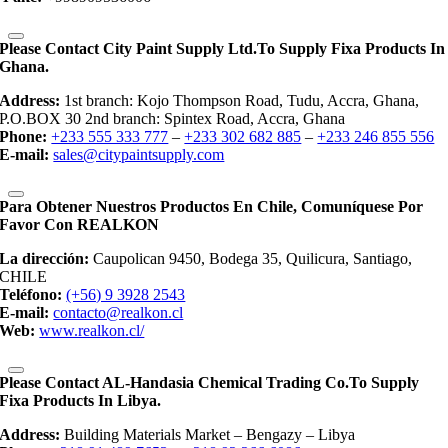
Please Contact City Paint Supply Ltd.to Supply Fixa Products In
Ghana.
Address:
1st branch: Kojo Thompson Road, Tudu, Accra, Ghana,
P.O.BOX 30 2nd branch: Spintex Road, Accra, Ghana
Phone:
+233 555 333 777
–
+233 302 682 885
–
+233 246 855 556
E-mail:
sales@citypaintsupply.com
Para Obtener Nuestros Productos En Chile, Comuníquese Por
Favor Con REALKON
La dirección:
Caupolican 9450, Bodega 35, Quilicura, Santiago,
CHILE
Teléfono:
(+56) 9 3928 2543
E-mail:
contacto@realkon.cl
Web:
www.realkon.cl/
Please Contact AL-Handasia Chemical Trading Co.to Supply
Fixa Products In Libya.
Address:
Building Materials Market – Bengazy – Libya