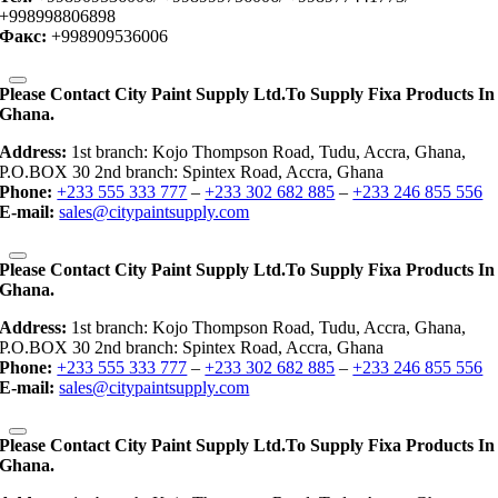
+998998806898
Факс:
+998909536006
Please Contact City Paint Supply Ltd.to Supply Fixa Products In
Ghana.
Address:
1st branch: Kojo Thompson Road, Tudu, Accra, Ghana,
P.O.BOX 30 2nd branch: Spintex Road, Accra, Ghana
Phone:
+233 555 333 777
–
+233 302 682 885
–
+233 246 855 556
E-mail:
sales@citypaintsupply.com
Please Contact City Paint Supply Ltd.to Supply Fixa Products In
Ghana.
Address:
1st branch: Kojo Thompson Road, Tudu, Accra, Ghana,
P.O.BOX 30 2nd branch: Spintex Road, Accra, Ghana
Phone:
+233 555 333 777
–
+233 302 682 885
–
+233 246 855 556
E-mail:
sales@citypaintsupply.com
Please Contact City Paint Supply Ltd.to Supply Fixa Products In
Ghana.