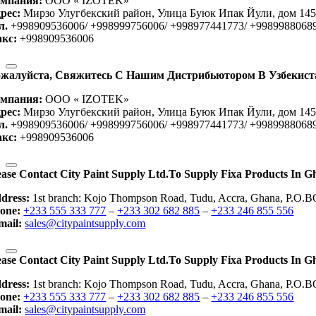
мпания:
OOO « IZOTEK»
рес:
Мирзо Улугбекский район, Улица Буюк Ипак Йули, дом 145,
л.
+998909536006/ +998999756006/ +998977441773/ +9989988068
кс:
+998909536006
жалуйста, Свяжитесь С Нашим Дистрибьютором В Узбекиста
мпания:
OOO « IZOTEK»
рес:
Мирзо Улугбекский район, Улица Буюк Ипак Йули, дом 145,
л.
+998909536006/ +998999756006/ +998977441773/ +9989988068
кс:
+998909536006
ease Contact City Paint Supply Ltd.to Supply Fixa Products In G
dress:
1st branch: Kojo Thompson Road, Tudu, Accra, Ghana, P.O.B
one:
+233 555 333 777
–
+233 302 682 885
–
+233 246 855 556
mail:
sales@citypaintsupply.com
ease Contact City Paint Supply Ltd.to Supply Fixa Products In G
dress:
1st branch: Kojo Thompson Road, Tudu, Accra, Ghana, P.O.B
one:
+233 555 333 777
–
+233 302 682 885
–
+233 246 855 556
mail:
sales@citypaintsupply.com