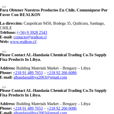
Para Obtener Nuestros Productos En Chile, Comuníquese Por
Favor Con REALKON
La dirección:
Caupolican 9450, Bodega 35, Quilicura, Santiago,
CHILE
Teléfono:
(+56) 9 3928 2543
E-mail:
contacto@realkon.cl
Web:
www.realkon.cl/
Please Contact AL-Handasia Chemical Trading Co.to Supply
Fixa Products In Libya.
Address:
Building Materials Market – Bengazy – Libya
Phone:
+218 91 489 7653
–
+218 92 266 6086
E-mail:
alhandasialibya2003@gmail.com
Please Contact AL-Handasia Chemical Trading Co.to Supply
Fixa Products In Libya.
Address:
Building Materials Market – Bengazy – Libya
Phone:
+218 91 489 7653
–
+218 92 266 6086
E-mail:
alhandasialibya2003@gmail.com