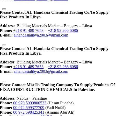
Please Contact AL-Handasia Chemical Trading Co.to Supply
Fixa Products In Libya.
Address:
Building Materials Market – Bengazy – Libya
Phone:
+218 91 489 7653
–
+218 92 266 6086
E-mail:
alhandasialibya2003@gmail.com
Please Contact AL-Handasia Chemical Trading Co.to Supply
Fixa Products In Libya.
Address:
Building Materials Market – Bengazy – Libya
Phone:
+218 91 489 7653
–
+218 92 266 6086
E-mail:
alhandasialibya2003@gmail.com
Please Contact Mistillo Trading Company To Supply Products Of
FİXA CONSTRUCTION CHEMICALS In Palestine.
Address:
Nablus – Palestine
Phone:
00 970 5999800533
(Hasan Fuqaha)
Phone:
00 972 599377709
(Fadi Nofal)
Phone:
00 972 598425341
(Ammar Abu Ali)