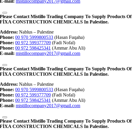
E-mail:
mistillocompany2017@gmail.com
Please Contact Mistillo Trading Company To Supply Products Of
FİXA CONSTRUCTION CHEMICALS In Palestine.
Address:
Nablus – Palestine
Phone:
00 970 5999800533
(Hasan Fuqaha)
Phone:
00 972 599377709
(Fadi Nofal)
Phone:
00 972 598425341
(Ammar Abu Ali)
E-mail:
mistillocompany2017@gmail.com
Please Contact Mistillo Trading Company To Supply Products Of
FİXA CONSTRUCTION CHEMICALS In Palestine.
Address:
Nablus – Palestine
Phone:
00 970 5999800533
(Hasan Fuqaha)
Phone:
00 972 599377709
(Fadi Nofal)
Phone:
00 972 598425341
(Ammar Abu Ali)
E-mail:
mistillocompany2017@gmail.com
Please Contact Mistillo Trading Company To Supply Products Of
FİXA CONSTRUCTION CHEMICALS In Palestine.