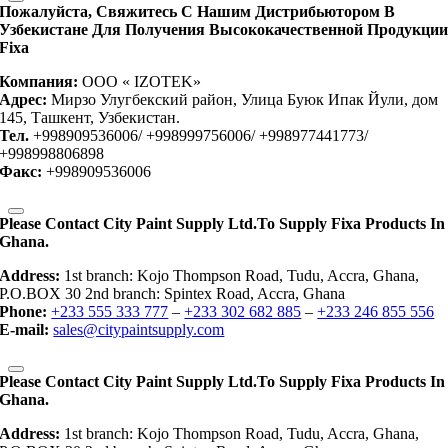
Пожалуйста, Свяжитесь С Нашим Дистрибьютором В
Узбекистане Для Получения Высококачественной Продукци
Fixa
Компания:
OOO « IZOTEK»
Адрес:
Мирзо Улугбекский район, Улица Буюк Ипак Йули, дом
145, Ташкент, Узбекистан.
Тел.
+998909536006/ +998999756006/ +998977441773/
+998998806898
Факс:
+998909536006
Please Contact City Paint Supply Ltd.to Supply Fixa Products In
Ghana.
Address:
1st branch: Kojo Thompson Road, Tudu, Accra, Ghana,
P.O.BOX 30 2nd branch: Spintex Road, Accra, Ghana
Phone:
+233 555 333 777
–
+233 302 682 885
–
+233 246 855 556
E-mail:
sales@citypaintsupply.com
Please Contact City Paint Supply Ltd.to Supply Fixa Products In
Ghana.
Address:
1st branch: Kojo Thompson Road, Tudu, Accra, Ghana,