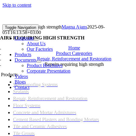
Skip to content
Repairs requiring high strength
Magna Ajans
2025-09-
Toggle Navigation
05T16:13:58+03:00
AIRS REQUIRING HIGH STRENGTH
Corporate
About Us
Home
Our Factories
Product Categories
Products
Repair, Reinforcement and Restoration
Documents
Repairs requiring high strength
Product Brochures
Corporate Presentation
Products
Videos
Blogs
Waterproofing Systems
Contact
Sealants
Repair, Reinforcement and Restoration
Floor Systems
Concrete and Mortar Admixtures
Cement Based Plasters and Bonding Mortars
Tile and Ceramic Adhesives
Tile Grouts