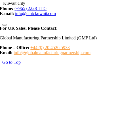
– Kuwait City
Phone:
(+965) 2228 1115
E-mail:
info@cmtckuwait.com
For UK Sales, Please Contact:
Global Manufacturing Partnership Limited (GMP Ltd)
Phone – Office:
+44 (0) 20 4526 5933
Email:
info@globalmanufacturingpartnership.com
Go to Top