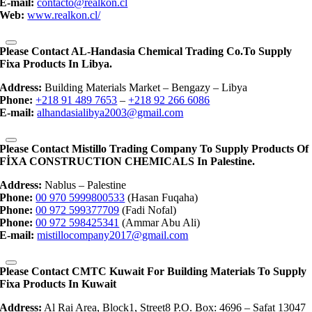
E-mail:
contacto@realkon.cl
Web:
www.realkon.cl/
Please Contact AL-Handasia Chemical Trading Co.to Supply
Fixa Products In Libya.
Address:
Building Materials Market – Bengazy – Libya
Phone:
+218 91 489 7653
–
+218 92 266 6086
E-mail:
alhandasialibya2003@gmail.com
Please Contact Mistillo Trading Company To Supply Products Of
FİXA CONSTRUCTION CHEMICALS In Palestine.
Address:
Nablus – Palestine
Phone:
00 970 5999800533
(Hasan Fuqaha)
Phone:
00 972 599377709
(Fadi Nofal)
Phone:
00 972 598425341
(Ammar Abu Ali)
E-mail:
mistillocompany2017@gmail.com
Please Contact CMTC Kuwait For Building Materials To Supply
Fixa Products In Kuwait
Address:
Al Rai Area, Block1, Street8 P.O. Box: 4696 – Safat 13047