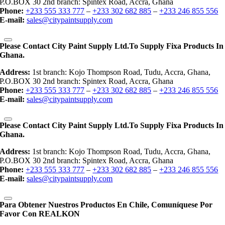
P.O.BOX 30 2nd branch: Spintex Road, Accra, Ghana
Phone:
+233 555 333 777
–
+233 302 682 885
–
+233 246 855 556
E-mail:
sales@citypaintsupply.com
Please Contact City Paint Supply Ltd.to Supply Fixa Products In
Ghana.
Address:
1st branch: Kojo Thompson Road, Tudu, Accra, Ghana,
P.O.BOX 30 2nd branch: Spintex Road, Accra, Ghana
Phone:
+233 555 333 777
–
+233 302 682 885
–
+233 246 855 556
E-mail:
sales@citypaintsupply.com
Please Contact City Paint Supply Ltd.to Supply Fixa Products In
Ghana.
Address:
1st branch: Kojo Thompson Road, Tudu, Accra, Ghana,
P.O.BOX 30 2nd branch: Spintex Road, Accra, Ghana
Phone:
+233 555 333 777
–
+233 302 682 885
–
+233 246 855 556
E-mail:
sales@citypaintsupply.com
Para Obtener Nuestros Productos En Chile, Comuníquese Por
Favor Con REALKON