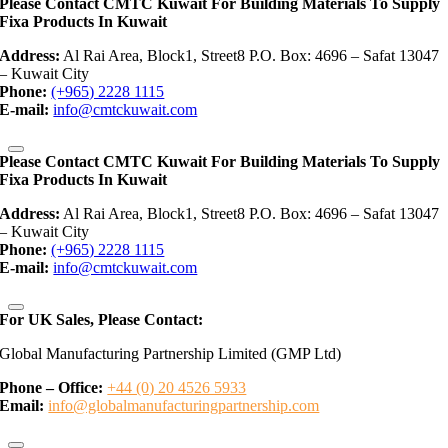
Please Contact CMTC Kuwait For Building Materials To Supply
Fixa Products In Kuwait
Address:
Al Rai Area, Block1, Street8 P.O. Box: 4696 – Safat 13047
– Kuwait City
Phone:
(+965) 2228 1115
E-mail:
info@cmtckuwait.com
Please Contact CMTC Kuwait For Building Materials To Supply
Fixa Products In Kuwait
Address:
Al Rai Area, Block1, Street8 P.O. Box: 4696 – Safat 13047
– Kuwait City
Phone:
(+965) 2228 1115
E-mail:
info@cmtckuwait.com
For UK Sales, Please Contact:
Global Manufacturing Partnership Limited (GMP Ltd)
Phone – Office:
+44 (0) 20 4526 5933
Email:
info@globalmanufacturingpartnership.com