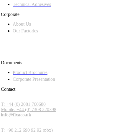
Technical Adhesives
Corporate
About Us
Our Factories
Documents
Product Brochures
Corporate Presentation
Contact
Fixa Construction Chemicals UK
T: +44 (0) 2081 760680
Mobile: +44 (0) 7308 220398
info@fixaco.uk
Headquarters
T: +90 212 690 92 92 (pbx)