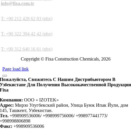
info@fixa.com.tr
İstanbul Factory
T: +90 212 428 62 83 (pbx)
Adana Factory
T: +90 322 394 42 42 (pbx)
Ankara Factory
T: +90 312 640 16 61 (pbx)
Copyright © Fixa Construction Chemicals, 2026
Page load link
Пожалуйста, Свяжитесь С Нашим Дистрибьютором В
Узбекистане Для Получения Высококачественной Продукци
Fixa
Компания:
OOO « IZOTEK»
Адрес:
Мирзо Улугбекский район, Улица Буюк Ипак Йули, дом
145, Ташкент, Узбекистан.
Тел.
+998909536006/ +998999756006/ +998977441773/
+998998806898
Факс:
+998909536006