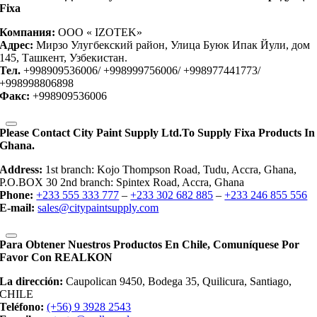
Fixa
Компания:
OOO « IZOTEK»
Адрес:
Мирзо Улугбекский район, Улица Буюк Ипак Йули, дом
145, Ташкент, Узбекистан.
Тел.
+998909536006/ +998999756006/ +998977441773/
+998998806898
Факс:
+998909536006
Please Contact City Paint Supply Ltd.to Supply Fixa Products In
Ghana.
Address:
1st branch: Kojo Thompson Road, Tudu, Accra, Ghana,
P.O.BOX 30 2nd branch: Spintex Road, Accra, Ghana
Phone:
+233 555 333 777
–
+233 302 682 885
–
+233 246 855 556
E-mail:
sales@citypaintsupply.com
Para Obtener Nuestros Productos En Chile, Comuníquese Por
Favor Con REALKON
La dirección:
Caupolican 9450, Bodega 35, Quilicura, Santiago,
CHILE
Teléfono:
(+56) 9 3928 2543