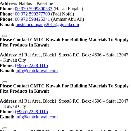
Address:
Nablus – Palestine
Phone:
00 970 5999800533
(Hasan Fuqaha)
Phone:
00 972 599377709
(Fadi Nofal)
Phone:
00 972 598425341
(Ammar Abu Ali)
E-mail:
mistillocompany2017@gmail.com
Please Contact CMTC Kuwait For Building Materials To Supply
Fixa Products In Kuwait
Address:
Al Rai Area, Block1, Street8 P.O. Box: 4696 – Safat 13047
– Kuwait City
Phone:
(+965) 2228 1115
E-mail:
info@cmtckuwait.com
Please Contact CMTC Kuwait For Building Materials To Supply
Fixa Products In Kuwait
Address:
Al Rai Area, Block1, Street8 P.O. Box: 4696 – Safat 13047
– Kuwait City
Phone:
(+965) 2228 1115
E-mail:
info@cmtckuwait.com